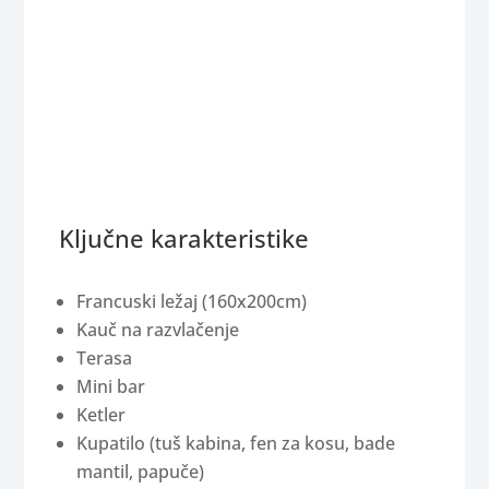
Ključne karakteristike
Francuski ležaj (160x200cm)
Kauč na razvlačenje
Terasa
Mini bar
Ketler
Kupatilo (tuš kabina, fen za kosu, bade
mantil, papuče)