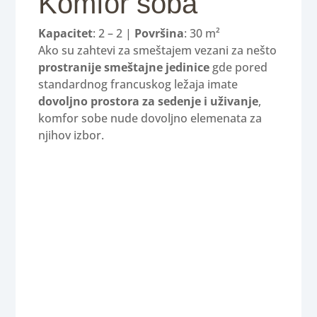
Komfor soba
Kapacitet
: 2 – 2 |
Površina
: 30 m²
Ako su zahtevi za smeštajem vezani za nešto
prostranije smeštajne jedinice
gde pored
standardnog francuskog ležaja imate
dovoljno prostora za sedenje i uživanje
,
komfor sobe nude dovoljno elemenata za
njihov izbor.