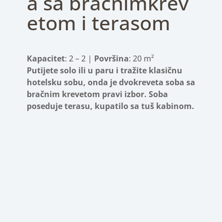
a sa bračnimkrev
etom i terasom
Kapacitet
: 2 – 2 |
Površina
: 20 m²
Putijete solo ili u paru i tražite klasičnu
hotelsku sobu, onda je dvokreveta soba sa
bračnim krevetom pravi izbor. Soba
poseduje terasu, kupatilo sa tuš kabinom.