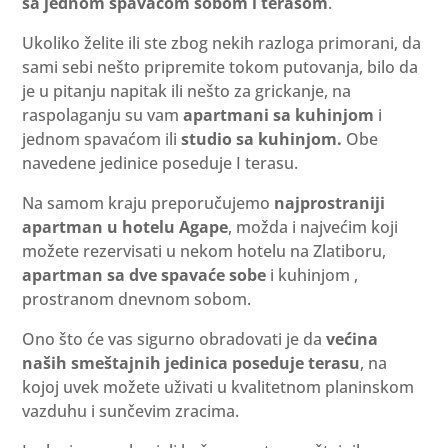
sa jednom spavaćom sobom i terasom
.
Ukoliko želite ili ste zbog nekih razloga primorani, da
sami sebi nešto pripremite tokom putovanja, bilo da
je u pitanju napitak ili nešto za grickanje, na
raspolaganju su vam
apartmani sa kuhinjom
i
jednom spavaćom ili
studio sa kuhinjom.
Obe
navedene jedinice poseduje I terasu.
Na samom kraju preporučujemo
najprostraniji
apartman u hotelu Agape
, možda i najvećim koji
možete rezervisati u nekom hotelu na Zlatiboru,
apartman sa dve spavaće sobe
i kuhinjom ,
prostranom dnevnom sobom.
Ono što će vas sigurno obradovati je da
većina
naših smeštajnih jedinica poseduje terasu
, na
kojoj uvek možete uživati u kvalitetnom planinskom
vazduhu i sunčevim zracima.