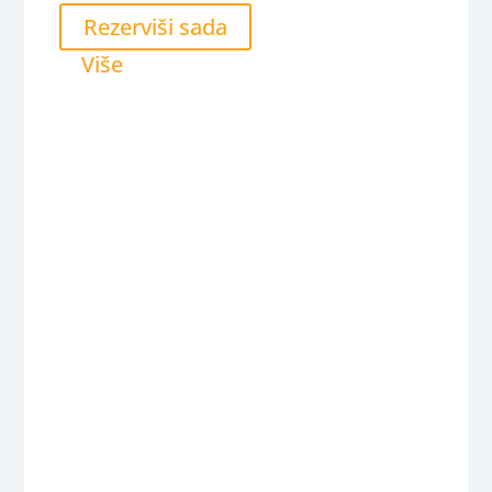
Rezerviši sada
Više