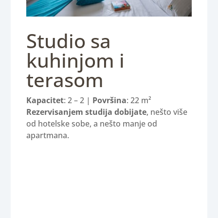
Studio sa
kuhinjom i
terasom
Kapacitet
: 2 – 2 |
Površina
: 22 m²
Rezervisanjem studija dobijate
, nešto više
od hotelske sobe, a nešto manje od
apartmana.