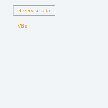
Rezerviši sada
Više