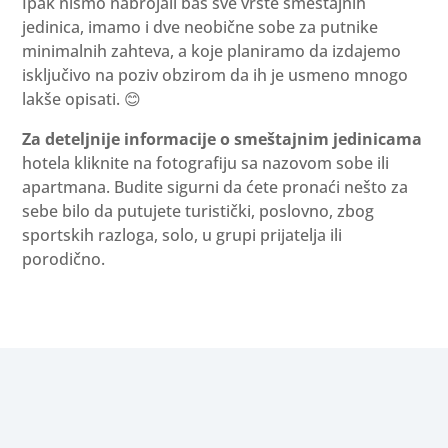
Ipak nismo nabrojali baš sve vrste smeštajnih
jedinica, imamo i dve neobične sobe za putnike
minimalnih zahteva, a koje planiramo da izdajemo
isključivo na poziv obzirom da ih je usmeno mnogo
lakše opisati. 😊
Za deteljnije informacije o smeštajnim jedinicama
hotela kliknite na fotografiju sa nazovom sobe ili
apartmana. Budite sigurni da ćete pronaći nešto za
sebe bilo da putujete turistički, poslovno, zbog
sportskih razloga, solo, u grupi prijatelja ili
porodično.