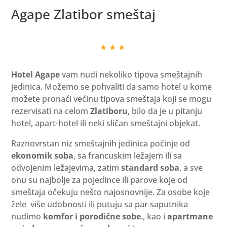
Agape Zlatibor smeštaj
★ ★ ★
Hotel Agape
vam nudi nekoliko tipova smeštajnih
jedinica. Možemo se pohvaliti da samo hotel u kome
možete pronaći većinu tipova smeštaja koji se mogu
rezervisati na celom
Zlatiboru
, bilo da je u pitanju
hotel, apart-hotel ili neki sličan smeštajni objekat.
Raznovrstan niz smeštajnih jedinica počinje od
ekonomik soba
, sa francuskim ležajem ili sa
odvojenim ležajevima, zatim
standard soba
, a sve
onu su najbolje za pojedince ili parove koje od
smeštaja očekuju nešto najosnovnije. Za osobe koje
žele više udobnosti ili putuju sa par saputnika
nudimo
komfor i porodične sobe
., kao i
apartmane