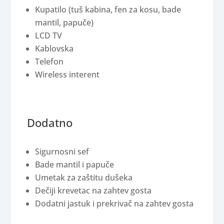
Kupatilo (tuš kabina, fen za kosu, bade
mantil, papuče)
LCD TV
Kablovska
Telefon
Wireless interent
Dodatno
Sigurnosni sef
Bade mantil i papuče
Umetak za zaštitu dušeka
Dečiji krevetac na zahtev gosta
Dodatni jastuk i prekrivač na zahtev gosta