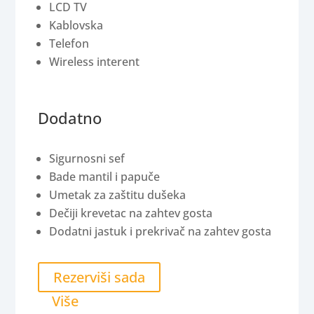
LCD TV
Kablovska
Telefon
Wireless interent
Dodatno
Sigurnosni sef
Bade mantil i papuče
Umetak za zaštitu dušeka
Dečiji krevetac na zahtev gosta
Dodatni jastuk i prekrivač na zahtev gosta
Rezerviši sada
Više