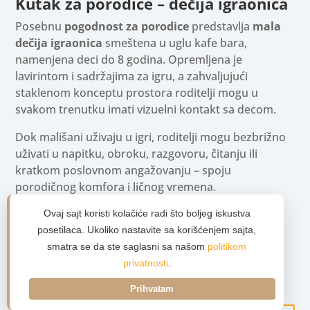
Kutak za porodice – dečija igraonica
Posebnu
pogodnost za porodice
predstavlja
mala
dečija igraonica
smeštena u uglu kafe bara,
namenjena deci do 8 godina. Opremljena je
lavirintom i sadržajima za igru, a zahvaljujući
staklenom konceptu prostora roditelji mogu u
svakom trenutku imati vizuelni kontakt sa decom.
Dok mališani uživaju u igri, roditelji mogu bezbrižno
uživati u napitku, obroku, razgovoru, čitanju ili
kratkom poslovnom angažovanju – spoju
porodičnog komfora i ličnog vremena.
Za organizaciju ručkova, večera, proslava ili
Ovaj sajt koristi kolačiće radi što boljeg iskustva
poslovnih okupljanja
kontaktirajte nas
radi
posetilaca. Ukoliko nastavite sa korišćenjem sajta,
pripreme ponude:
smatra se da ste saglasni sa našom
politikom
privatnosti
.
📞
+38165 315 5541
Prihvatam