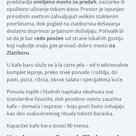
predstavlja
omiljeno mesto za predah
, sastanke ili
opušteno uživanje tokom dana. Prostor je ispunjen
prirodnim svetlom zahvaljujući velikim staklenim
površinama, dok pogled na zlatiborska dešavanja
dodatno doprinosi prijatnom doživljaju. Pohvalili bi
se da je bar
rado posćen
od strane lokalnih gostiju
koji najbolje znaju gde pronaći dobro mesto
na
Zlatiboru
.
U kafe baru služe se à la carte jela – od tradicionalnie
komplet lepinje, preko snek ponude i roštilja, do
pasti, pizza, rižota, obrok salata i specijaliteta kuće.
Ponuda toplih i hladnih napitaka obuhvata sve
standardne favorite, dok posebno mesto zauzima
kafa – domaća i espreso – koju gosti često izdvajaju
kao deo svakodnevnog rituala tokom boravka.
Kapacitet kafe bara iznosi 90 mesta.