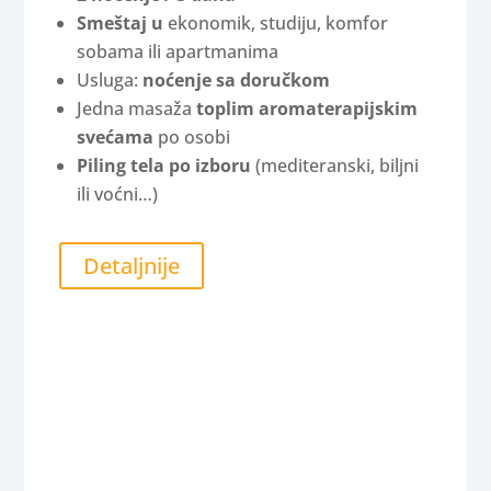
Smeštaj u
ekonomik, studiju, komfor
sobama ili apartmanima
Usluga:
noćenje sa doručkom
Jedna masaža
toplim aromaterapijskim
svećama
po osobi
Piling tela po izboru
(mediteranski, biljni
ili voćni…)
Detaljnije