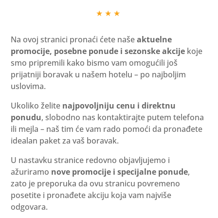
★ ★ ★
Na ovoj stranici pronaći ćete naše
aktuelne
promocije, posebne ponude i sezonske akcije
koje
smo pripremili kako bismo vam omogućili još
prijatniji boravak u našem hotelu – po najboljim
uslovima.
Ukoliko želite
najpovoljniju cenu i direktnu
ponudu
, slobodno nas kontaktirajte putem telefona
ili mejla – naš tim će vam rado pomoći da pronađete
idealan paket za vaš boravak.
U nastavku stranice redovno objavljujemo i
ažuriramo
nove promocije i specijalne ponude
,
zato je preporuka da ovu stranicu povremeno
posetite i pronađete akciju koja vam najviše
odgovara.