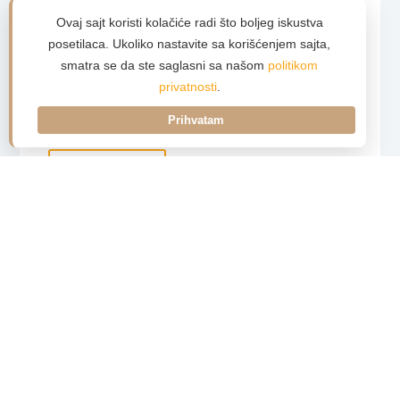
4 noćenja
/ 5 dana
Ovaj sajt koristi kolačiće radi što boljeg iskustva
30% popusta
posetilaca. Ukoliko nastavite sa korišćenjem sajta,
Uslov
popusta: jedna osoba starija od 65
smatra se da ste saglasni sa našom
politikom
godina ili penzionerska kartica
privatnosti
.
Usluga:
polupansion (doručak i večera)
Prihvatam
Detaljnije