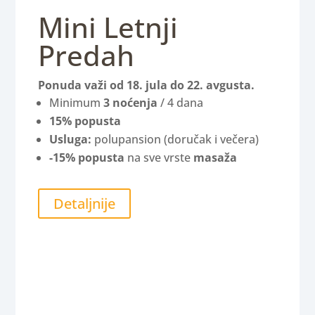
Mini Letnji
Predah
Ponuda važi od 18. jula do 22. avgusta.
Minimum
3 noćenja
/ 4 dana
15% popusta
Usluga:
polupansion (doručak i večera)
-15% popusta
na sve vrste
masaža
Detaljnije