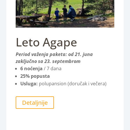
Leto Agape
Period važenja paketa: od 21. juna
zaključno sa 23. septembrom
6 noćenja
/ 7 dana
25% popusta
Usluga:
polupansion (doručak i večera)
Detaljnije