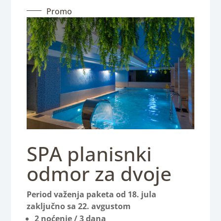
Promo
SPA planisnki
odmor za dvoje
Period važenja paketa od 18. jula
zaključno sa 22. avgustom
2 noćenje / 3 dana