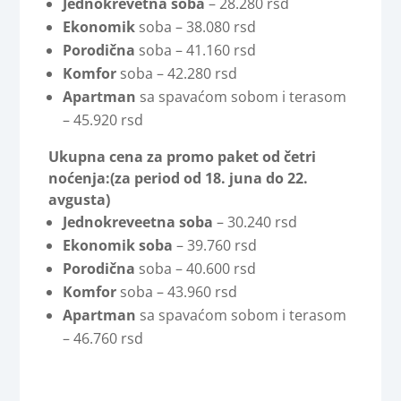
Jednokrevetna soba
– 28.280 rsd
Ekonomik
soba – 38.080 rsd
Porodična
soba – 41.160 rsd
Komfor
soba – 42.280 rsd
Apartman
sa spavaćom sobom i terasom
– 45.920 rsd
Ukupna cena za promo paket od četri
noćenja:
(za period od 18. juna do 22.
avgusta)
Jednokreveetna soba
– 30.240 rsd
Ekonomik soba
– 39.760 rsd
Porodična
soba – 40.600 rsd
Komfor
soba – 43.960 rsd
Apartman
sa spavaćom sobom i terasom
– 46.760 rsd