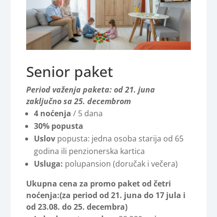
Senior paket
Period važenja paketa: od 21. juna
zaključno sa 25. decembrom
4 noćenja
/ 5 dana
30% popusta
Uslov
popusta: jedna osoba starija od 65
godina ili penzionerska kartica
Usluga:
polupansion (doručak i večera)
Ukupna cena za promo paket od četri
noćenja:
(za period od 21. juna do 17 jula i
od 23.08. do 25. decembra)