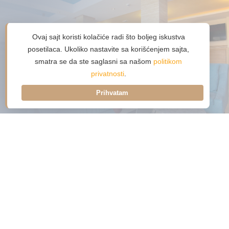
Imate pitanje?
Ovaj sajt koristi kolačiće radi što boljeg iskustva
posetilaca. Ukoliko nastavite sa korišćenjem sajta,
smatra se da ste saglasni sa našom
politikom
Kontaktirajte nas
privatnosti
.
Prihvatam
Naziv: Hotel Agape
Adresa:
Sportova 34, 31315 Zlatibor, Srbija
Telefoni:
+381
3155531
+381
653155531
E-mail:
recepcija@hotelagape.rs
Website:
https://hotelagape.rs/