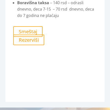
Boravišna taksa
– 140 rsd – odrasli
dnevno, deca 7-15 – 70 rsd dnevno, deca
do 7 godina ne plaćaju
Smeštaj
Rezerviši