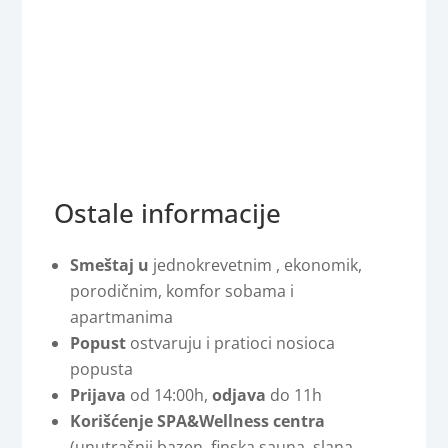
Ostale informacije
Smeštaj u
jednokrevetnim , ekonomik,
porodičnim, komfor sobama i
apartmanima
Popust
ostvaruju i pratioci nosioca
popusta
Prijava
od 14:00h,
odjava
do 11h
Korišćenje SPA&Wellness centra
(unutrašnji bazen, finska sauna, slana