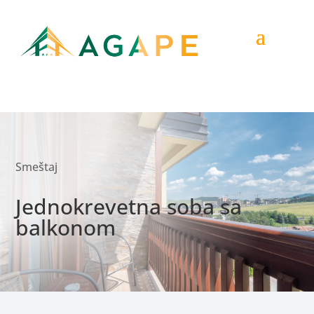
Smeštaj
Jednokrevetna soba sa
balkonom