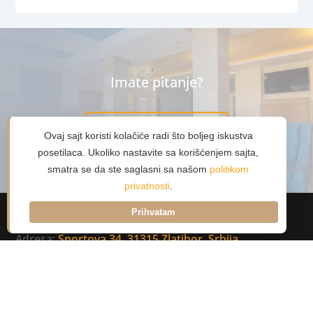
Imate pitanje?
Kontaktirajte nas
Ovaj sajt koristi kolačiće radi što boljeg iskustva
posetilaca. Ukoliko nastavite sa korišćenjem sajta,
smatra se da ste saglasni sa našom
politikom
privatnosti
.
Prihvatam
Naziv: Hotel Agape
Adresa:
Sportova 34, 31315 Zlatibor, Srbija
Telefoni:
+381
3155531
+381
653155531
E-mail:
recepcija@hotelagape.rs