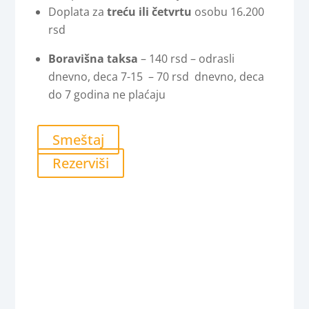
Doplata za
treću ili četvrtu
osobu 16.200
rsd
Boravišna taksa
– 140 rsd – odrasli
dnevno, deca 7-15 – 70 rsd dnevno, deca
do 7 godina ne plaćaju
Smeštaj
Rezerviši