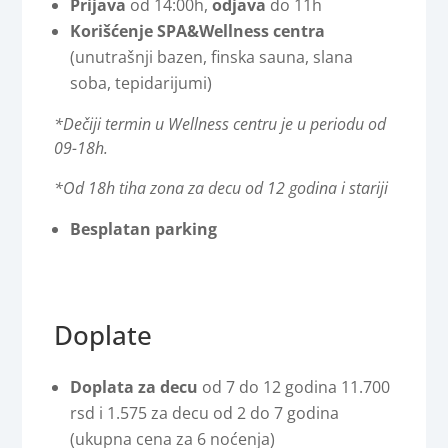
Prijava
od 14:00h,
odjava
do 11h
Korišćenje SPA&Wellness centra
(unutrašnji bazen, finska sauna, slana
soba, tepidarijumi)
*Dečiji termin u Wellness centru je u periodu od
09-18h.
*Od 18h tiha zona za decu od 12 godina i stariji
Besplatan parking
Doplate
Doplata za decu
od 7 do 12 godina 11.700
rsd i 1.575 za decu od 2 do 7 godina
(ukupna cena za 6 noćenja)