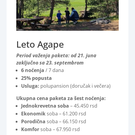
Leto Agape
Period važenja paketa: od 21. juna
zaključno sa 23. septembrom
6 noćenja
/ 7 dana
25% popusta
Usluga:
polupansion (doručak i večera)
Ukupna cena paketa za šest noćenja:
Jednokrevetna soba
– 45.450 rsd
Ekonomik
soba – 61.200 rsd
Porodična
soba – 66.150 rsd
Komfor
soba – 67.950 rsd