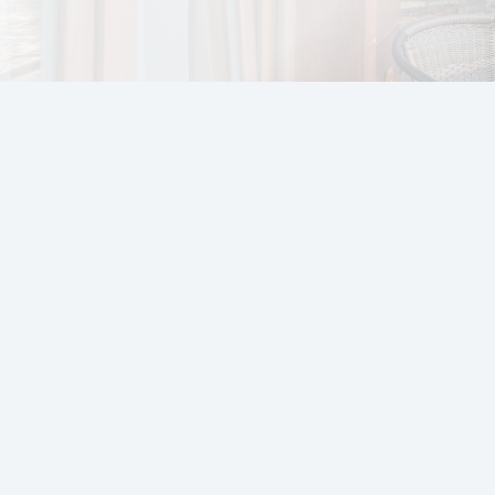
Kapacitet
: 2 odrasle
Ako su zahtevi za sm
standardnog francus
dovoljno elemenata z
Zahvljujući kauču na