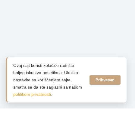
Ovaj sajt koristi kolačiće radi što
boljeg iskustva posetilaca. Ukoliko
nastavite sa korišćenjem sajta,
Prihvatam
smatra se da ste saglasni sa našom
politikom privatnosti
.