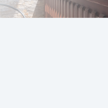
 osobe i 2 dece |
Površina
: 30 m²
eštajem vezani za nešto
prostranije smeštajne jedinice
gd
kog ležaja imate
dovoljno prostora za sedenje i uživanje
,
a njihov izbor.
 razvlačenje komfor soba pruža mogućnost smeštaja porodic